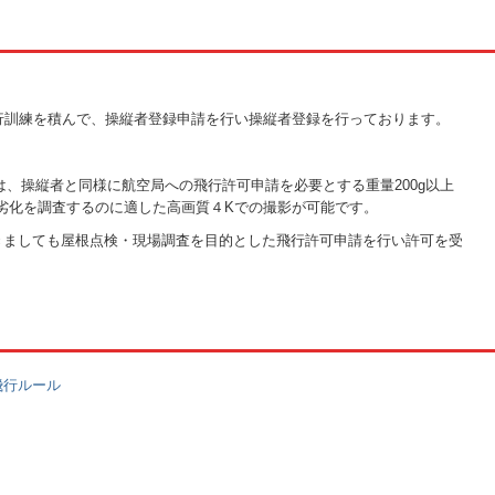
訓練を積んで、操縦者登録申請を行い操縦者登録を行っております。
roは、操縦者と同様に航空局への飛行許可申請を必要とする重量200g以上
を調査するのに適した高画質４Kでの撮影が可能です。
きましても屋根点検・現場調査を目的とした飛行許可申請を行い許可を受
飛行ルール