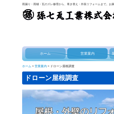
雨漏り・雨樋・瓦のズレ修理から、葺き替え・外装リフォームまで。お
ホーム
営業案内
営業品目
雨漏りでお悩みの方へ
葺き替えのメリット
ドローン屋根調査
瓦ガーデニング
太陽光発電
ご契約までの流れ
瓦雑貨・瓦の販売
瓦コースター
いぶしBaby
瓦販売
ホーム
営業案内
ドローン屋根調査
ドローン屋根調査