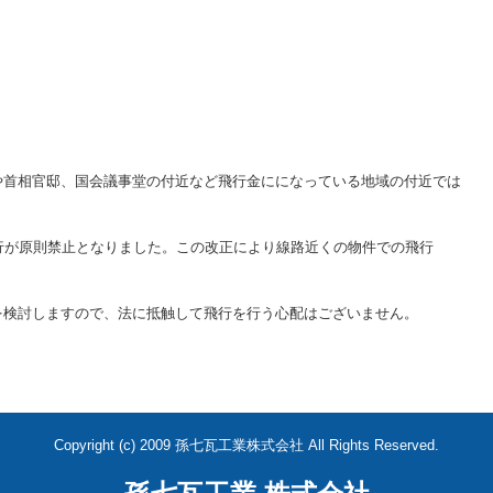
。
首相官邸、国会議事堂の付近など飛行金にになっている地域の付近では
行が原則禁止となりました。この改正により線路近くの物件での飛行
リアを検討しますので、法に抵触して飛行を行う心配はございませ
Copyright (c) 2009 孫七瓦工業株式会社 All Rights Reserved.