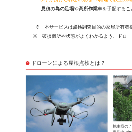
見積の為の足場
や
高所作業車
を手配するこ
※ 本サービスは点検調査目的の家屋所有者様
※ 破損個所や状態がよくわかるよう、ドロー
ドローンによる屋根点検とは？
施主様の