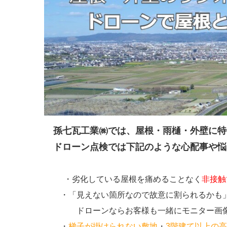
孫七瓦工業㈱では、屋根・雨樋・外壁に特
ドローン点検では下記のような心配事や悩
・劣化している屋根を痛めることなく
非接触
・「見えない箇所なので故意に割られるかも
ドローンならお客様も一緒にモニター画像を
・
梯子が掛けられない敷地
・
3階建て以上の