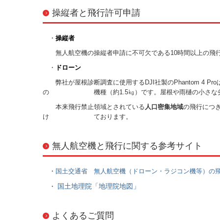
操縦者と飛行許可申請
・
操縦者
無人航空機の操縦者申請に不可欠である10時間以上の飛行
・
ドローン
弊社が屋根診断調査に使用するDJI社製のPhantom 4 P
の 機種（約1.5㎏）です。屋根や雨樋の小さな劣化
本来飛行禁止領域とされている
人口密集地域
の飛行につ
け ております。
無人航空機と飛行に関する参考サイト
・
国土交通省 無人航空機（ドローン・ラジコン機等）の
国土地理院「地理院地図」
・
よくあるご質問