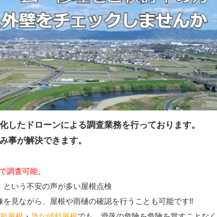
化したドローンによる調査業務を行っております。
み事が解決できます。
で調査可能
。
」という不安の声が多い屋根点検
見ながら、屋根や雨樋の確認を行うことも可能です‼
高所屋根
・
急な傾斜屋根
でも、滑落の危険を危険を冒すことなく