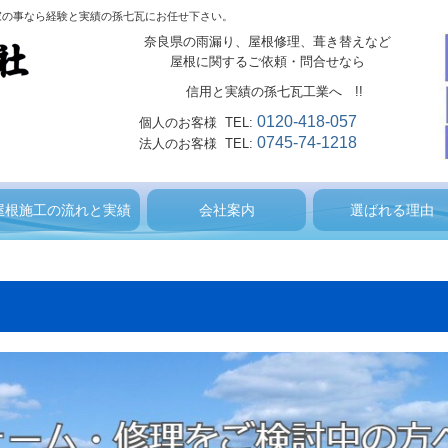
家の事なら経験と実績の孫七瓦にお任せ下さい。
奈良県の雨漏り、屋根修理、葺き替えなど
屋根に関するご依頼・問合せなら
信用と実績の孫七瓦工業へ !!
0120-418-057
個人のお客様 TEL:
0745-74-1218
法人のお客様 TEL:
屋根施工の流れと実績
会社案内
選ばれる理由
葺き替え施工の流れ
施工完成例
施工実績 令和以降
施工実績
会社概要
会社沿革
経営理念
地図と主な営業範囲
技術者と認可
匠の紹介
孫七瓦のSDGs宣言
お客様の声
第三者賠償保険制
屋根工事保証書
価格表