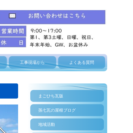
工事現場から
よくある質問
度
まごひち瓦版
孫七瓦の屋根ブログ
地域活動