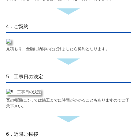
第三者賠償保険制度
屋根工事保証書
4．ご契約
価格表
工事現場から
見積もり、金額に納得いただけましたら契約となります。
よくある質問
まごひち瓦版
5．工事日の決定
孫七瓦の屋根ブログ
瓦の種類によっては施工までに時間がかかることもありますのでご了
地域活動
承下さい。
求人募集
メディア紹介
6．近隣ご挨拶