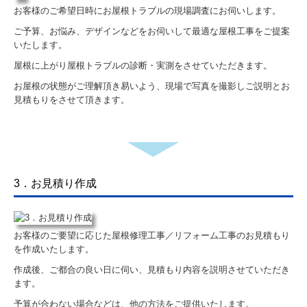
会社案内
お客様のご希望日時にお屋根トラブルの現場調査にお伺いします。
ご予算、お悩み、デザインなどをお伺いして最適な屋根工事をご提案
会社概要
いたします。
屋根に上がり屋根トラブルの診断・実測をさせていただきます。
会社沿革
お屋根の状態がご理解頂き易いよう、現場で写真を撮影しご説明とお
経営理念
見積もりをさせて頂きます。
地図と主な営業範囲
技術者と認可
3．お見積り作成
匠の紹介
孫七瓦のSDGs宣言
お客様のご要望に応じた屋根修理工事／リフォーム工事のお見積もり
を作成いたします。
選ばれる理由
作成後、ご都合の良い日に伺い、見積もり内容を説明させていただき
ます。
お客様の声
予算が合わない場合などは、他の方法をご提供いたします。