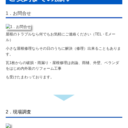
ご契約までの流れ
1．お問合せ
瓦雑貨・瓦の販売
瓦コースター
屋根のトラブルなら何でもお気軽にご連絡ください（TEL・Eメー
いぶしBaby
ル）
小さな屋根修理ならその日のうちに解決（修理）出来ることもありま
瓦販売
す。
瓦1枚からの破損・雨漏り・屋根修理は勿論、雨樋、外壁、ベランダ
屋根施工の流れと実績
をはじめ内外装のリフォーム工事
も受けたまわっております。
葺き替え施工の流れ
施工完成例
施工実績 令和以降
2．現場調査
施工実績