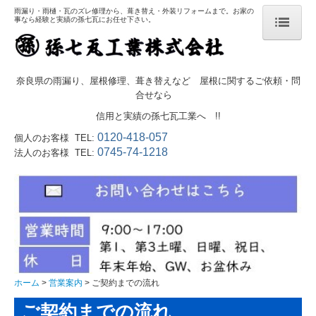
雨漏り・雨樋・瓦のズレ修理から、葺き替え・外装リフォームまで。お家の
事なら経験と実績の孫七瓦にお任せ下さい。
ホーム
奈良県の雨漏り、屋根修理、葺き替えなど 屋根に関するご依頼・問
合せなら
営業案内
信用と実績の孫七瓦工業へ !!
0120-418-057
個人のお客様 TEL:
営業品目
0745-74-1218
法人のお客様 TEL:
雨漏りでお悩みの方へ
葺き替えのメリット
ドローン屋根調査
瓦ガーデニング
ホーム
営業案内
ご契約までの流れ
太陽光発電
ご契約までの流れ