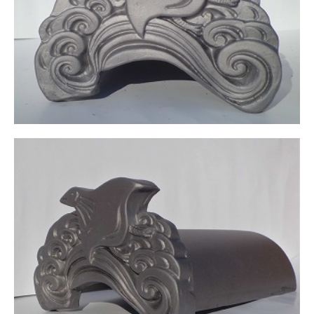
会社案内
会社概要
会社沿革
経営理念
地図と主な営業範囲
技術者と認可
匠の紹介
孫七瓦のSDGs宣言
選ばれる理由
お客様の声