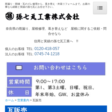
雨漏り・雨樋・瓦のズレ修理から、葺き替え・外装リフォームまで。お家の
事なら経験と実績の孫七瓦にお任せ下さい。
ホーム
奈良県の雨漏り、屋根修理、葺き替えなど 屋根に関するご依頼・問
合せなら
営業案内
信用と実績の孫七瓦工業へ !!
0120-418-057
個人のお客様 TEL:
営業品目
0745-74-1218
法人のお客様 TEL:
雨漏りでお悩みの方へ
葺き替えのメリット
ドローン屋根調査
瓦ガーデニング
ホーム
営業案内
瓦販売
太陽光発電
瓦販売