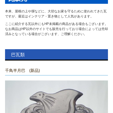
ご契約までの流れ
本来、屋根の上や塀などに、大切なお家を守るために使われてきた瓦
瓦雑貨・瓦の販売
ですが、最近はインテリア・置き物として人気があります。
瓦コースター
ここに紹介する瓦以外にもHP未掲載の商品がある場合もございます。
なお商品はHP以外のサイトでも販売を行っており場合によっては売却
済みとなっている場合がございます、ご理解ください。
いぶしBaby
瓦販売
巴瓦類
屋根施工の流れと実績
葺き替え施工の流れ
千鳥半月巴 (新品)
施工完成例
施工実績 令和以降
施工実績