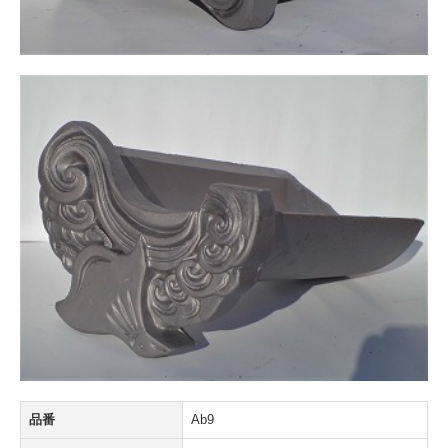
第三者賠償保険制度
屋根工事保証書
価格表
工事現場から
よくある質問
まごひち瓦版
孫七瓦の屋根ブログ
地域活動
求人募集
品番
Ab9
メディア紹介