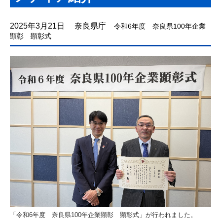
ご契約までの流れ
瓦雑貨・瓦の販売
2025年3月21日 奈良県庁
令和
6
年度 奈良県
100
年企業
顕彰 顕彰式
瓦コースター
いぶしBaby
瓦販売
屋根施工の流れと実績
葺き替え施工の流れ
施工完成例
施工実績 令和以降
施工実績
「令和
6
年度 奈良県
100
年企業顕彰 顕彰式」が行われました。