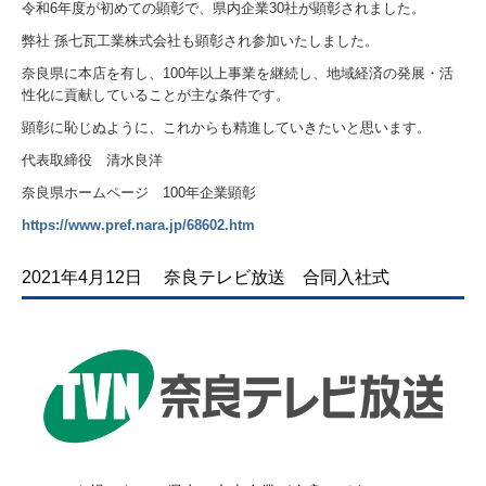
会社案内
令和
6
年度が初めての顕彰で、県内企業
30
社が顕彰されました。
弊社 孫七瓦工業株式会社も顕彰され参加いたしました。
会社概要
奈良県に本店を有し、
100
年以上事業を継続し、地域経済の発展・活
性化に貢献していることが主な条件です。
会社沿革
顕彰に恥じぬように、これからも精進していきたいと思います。
経営理念
代表取締役 清水良洋
奈良県ホームページ
100
年企業顕彰
地図と主な営業範囲
https://www.pref.nara.jp/68602.htm
技術者と認可
2021年4月12日 奈良テレビ放送 合同入社式
匠の紹介
孫七瓦のSDGs宣言
選ばれる理由
お客様の声