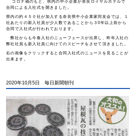
コロナ禍のもと、県内の中小企業が奈良ロイヤルホテルで
第三者賠償保険制度
合同による入社式を開きました。
屋根工事保証書
県内の約４５０社が加入する奈良県中小企業家同友会では、１
社あたりの新入社員が少人数であることから３0年以上前から
合同で入社式が行われております。
価格表
弊社からも今春入社のニューフェースが出席し、昨年入社の
弊社社員も新入社員に向けての
スピーチをさせて頂きました。
工事現場から
右の画像をクリックすると合同入社式のニュース
を見ることが
よくある質問
出来ます。
まごひち瓦版
2020年10月5日 毎日新聞朝刊
孫七瓦の屋根ブログ
地域活動
求人募集
メディア紹介