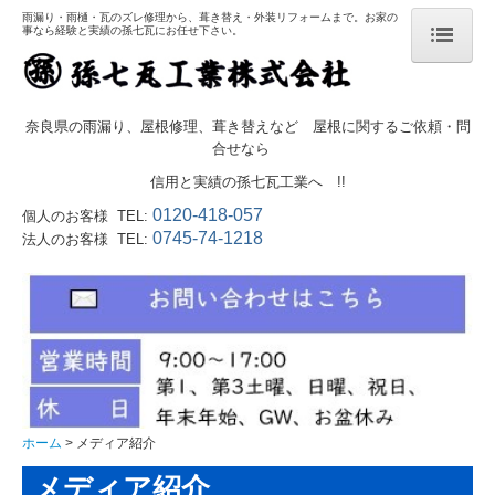
雨漏り・雨樋・瓦のズレ修理から、葺き替え・外装リフォームまで。お家の
事なら経験と実績の孫七瓦にお任せ下さい。
ホーム
奈良県の雨漏り、屋根修理、葺き替えなど 屋根に関するご依頼・問
合せなら
営業案内
信用と実績の孫七瓦工業へ !!
0120-418-057
個人のお客様 TEL:
営業品目
0745-74-1218
法人のお客様 TEL:
雨漏りでお悩みの方へ
葺き替えのメリット
ドローン屋根調査
瓦ガーデニング
ホーム
メディア紹介
太陽光発電
メディア紹介