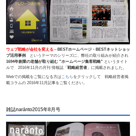
ウェブ戦略が会社を変える
～
BESTホームページ・BESTネットショッ
プ活用事例
というテーマのシリーズに、弊社の取り組みが紹介され
1694年創業の老舗が取り組む ”ホームページ集客戦略”
というタイト
ルで 2016年11月の月刊 情報誌「
戦略経営者
」に掲載されました。
Webでの掲載をご覧になる方は
こちら
をクリックして 戦略経営者掲
載コラムの 2016年11月記事をご覧ください。
雑誌naránto2015年8月号