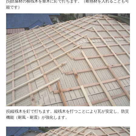
(5)防腐材の横桟木を垂木に釘で打ちます。（断熱材を入れることも可
能です）
(6)縦桟木を釘で打ちます。縦桟木を打つことにより瓦が安定し、防災
機能（耐風・耐震）が強化します。