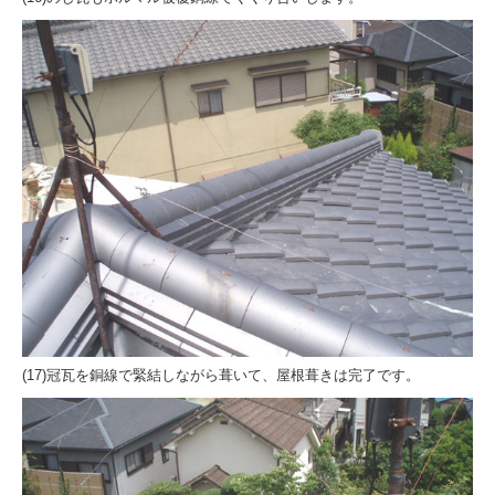
(17)冠瓦を銅線で緊結しながら葺いて、屋根葺きは完了です。