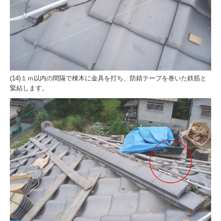
(14)１ｍ以内の間隔で棟木に金具を打ち、防錆テープを巻いた鉄筋と
緊結します。