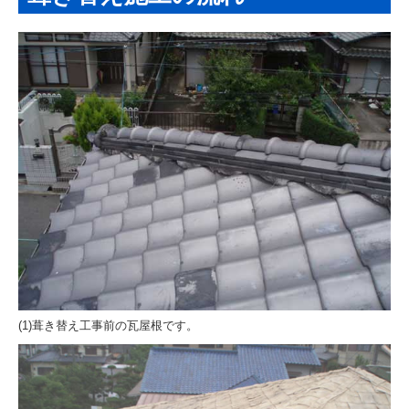
ご契約までの流れ
瓦雑貨・瓦の販売
瓦コースター
いぶしBaby
瓦販売
屋根施工の流れと実績
葺き替え施工の流れ
施工完成例
(1)葺き替え工事前の瓦屋根です。
施工実績 令和以降
施工実績