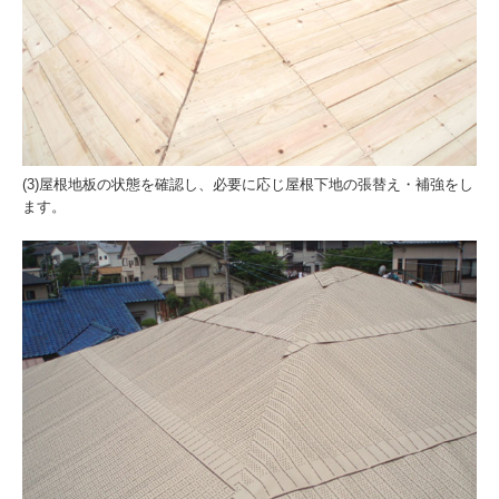
第三者賠償保険制度
屋根工事保証書
価格表
工事現場から
(3)屋根地板の状態を確認し、必要に応じ屋根下地の張替え・補強をし
ます。
よくある質問
まごひち瓦版
孫七瓦の屋根ブログ
地域活動
求人募集
メディア紹介