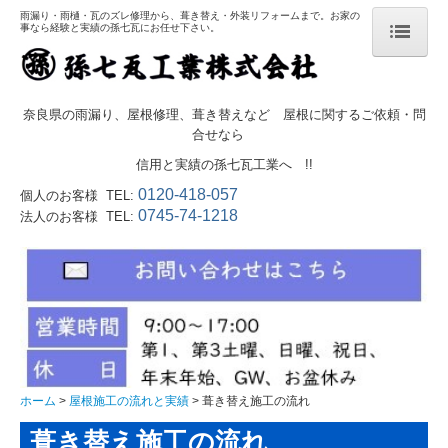
雨漏り・雨樋・瓦のズレ修理から、葺き替え・外装リフォームまで。お家の
事なら経験と実績の孫七瓦にお任せ下さい。
ホーム
奈良県の雨漏り、屋根修理、葺き替えなど 屋根に関するご依頼・問
合せなら
営業案内
信用と実績の孫七瓦工業へ !!
0120-418-057
個人のお客様 TEL:
営業品目
0745-74-1218
法人のお客様 TEL:
雨漏りでお悩みの方へ
葺き替えのメリット
ドローン屋根調査
瓦ガーデニング
ホーム
屋根施工の流れと実績
葺き替え施工の流れ
太陽光発電
葺き替え施工の流れ