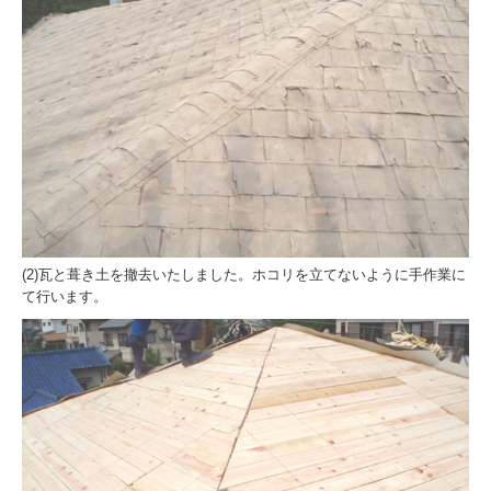
会社案内
会社概要
会社沿革
経営理念
地図と主な営業範囲
技術者と認可
(2)瓦と葺き土を撤去いたしました。ホコリを立てないように手作業に
て行います。
匠の紹介
孫七瓦のSDGs宣言
選ばれる理由
お客様の声