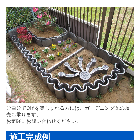
会社案内
会社概要
会社沿革
経営理念
地図と主な営業範囲
技術者と認可
匠の紹介
孫七瓦のSDGs宣言
ご自分でDIYを楽しまれる方には、ガーデニング瓦の販
選ばれる理由
売も承ります。
お気軽にお問い合わせください。
お客様の声
施工完成例