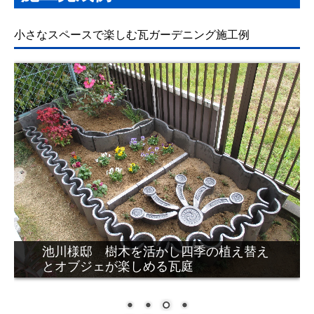
第三者賠償保険制度
小さなスペースで楽しむ瓦ガーデニング施工例
屋根工事保証書
価格表
工事現場から
よくある質問
まごひち瓦版
孫七瓦の屋根ブログ
地域活動
川本様邸 和をモチーフにしたお手入れ
簡単な瓦庭
求人募集
メディア紹介