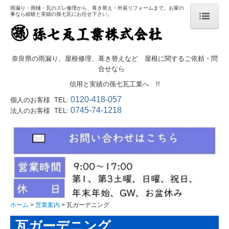
雨漏り・雨樋・瓦のズレ修理から、葺き替え・外装リフォームまで。お家の
事なら経験と実績の孫七瓦にお任せ下さい。
ホーム
奈良県の雨漏り、屋根修理、葺き替えなど 屋根に関するご依頼・問
合せなら
営業案内
信用と実績の孫七瓦工業へ !!
0120-418-057
個人のお客様 TEL:
営業品目
0745-74-1218
法人のお客様 TEL:
雨漏りでお悩みの方へ
葺き替えのメリット
ドローン屋根調査
瓦ガーデニング
ホーム
営業案内
瓦ガーデニング
太陽光発電
瓦ガーデニング