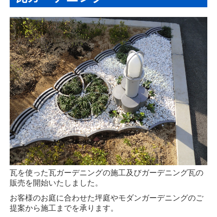
ご契約までの流れ
瓦雑貨・瓦の販売
瓦コースター
いぶしBaby
瓦販売
屋根施工の流れと実績
葺き替え施工の流れ
施工完成例
瓦を使った瓦ガーデニングの施工及びガーデニング瓦の
施工実績 令和以降
販売を開始いたしました。
施工実績
お客様のお庭に合わせた坪庭やモダンガーデニングのご
提案から施工までを承ります。